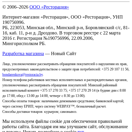
© 2006–2026
ООО «Ресторация»
Интернет-магазин «Ресторация», ООО «Ресторация», УНП
190756996.
РБ, 223053, Минская обл., Минский р-н, Боровлянский с/с, 81-
1б, каб. 11, р-н д. Дроздово. В торговом реестре с 22 марта
2016 г. Регистрация №190756996, 22.09.2006,
Мингорисполком РБ.
Разработка магазина
— Новый Сайт
Лицо, уполномоченное рассматривать обращения покупателей о нарушении их прав,
предусмотренных законодательством о защите прав потребителей: +375 29 107 11 56,
bondarenkova@restoracia.by
.
Номер телефона работников местных исполнительных и распорядительных органов,
уполномоченных рассматривать обращения покупателей: Минский районный
исполнительный комитет +375 17 270 33 75; +375 17 270 29 14 (в будние дни с 8:00
до 17:00, обед с 13:00 до 14:00, четверг с 8:30 до 13:00).
Способы оплаты товаров: наличными денежными средствами; банковской картой;
через систему ЕРИП; через систему WEBPAY™; безналичный расчет.
Способы доставки товаров: курьером; самовывоз
.
Мы используем файлы cookie для обеспечения правильной
работы сайта. Благодаря им мы улучшаем сайт, обслуживание
и товары. Читать подробнее о cookie
тут