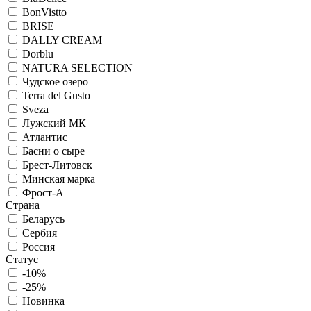
BonVistto
BRISE
DALLY CREAM
Dorblu
NATURA SELECTION
Чудское озеро
Terra del Gusto
Sveza
Лужский МК
Атлантис
Басни о сыре
Брест-Литовск
Минская марка
Фрост-А
Страна
Беларусь
Сербия
Россия
Статус
-10%
-25%
Новинка