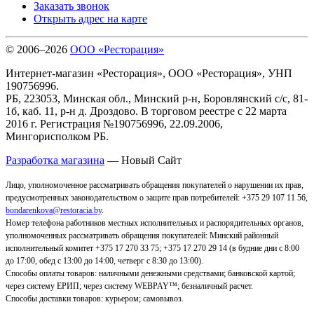
Заказать звонок
Открыть адрес на карте
© 2006–2026
ООО «Ресторация»
Интернет-магазин «Ресторация», ООО «Ресторация», УНП
190756996.
РБ, 223053, Минская обл., Минский р-н, Боровлянский с/с, 81-
1б, каб. 11, р-н д. Дроздово. В торговом реестре с 22 марта
2016 г. Регистрация №190756996, 22.09.2006,
Мингорисполком РБ.
Разработка магазина
— Новый Сайт
Лицо, уполномоченное рассматривать обращения покупателей о нарушении их прав,
предусмотренных законодательством о защите прав потребителей: +375 29 107 11 56,
bondarenkova@restoracia.by
.
Номер телефона работников местных исполнительных и распорядительных органов,
уполномоченных рассматривать обращения покупателей: Минский районный
исполнительный комитет +375 17 270 33 75; +375 17 270 29 14 (в будние дни с 8:00
до 17:00, обед с 13:00 до 14:00, четверг с 8:30 до 13:00).
Способы оплаты товаров: наличными денежными средствами; банковской картой;
через систему ЕРИП; через систему WEBPAY™; безналичный расчет.
Способы доставки товаров: курьером; самовывоз
.