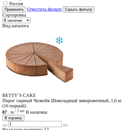
Россия
Очистить фильтр
Применить
Скрыть фильтр
Сортировка
Вид каталога
BETTY´S CAKE
Пирог сырный Чизкейк Шоколадный замороженный, 1,6 кг
(16 порций)
/ 1 шт
87
В наличии
.
36
В корзину
На складе доступно: 12