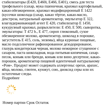
стабилизаторы (Е420, Е460i, Е466, Е401), смесь для теста
трюфельного (сахар, мука пшеничная, крахмал картофельный,
какао-обезжиренное, крахмал модифициронный E 1422
(кусочки шоколада (сахар, какао тёртое, какао-масло,
декстроза, натуральный ароматизатор, эмульгатор Е 322,
влагоудерживающий агент Е 420, стабилизатор Е 1450,
кукурузный крахмал, разрыхлители: Е 450, Е 500, сыворотка,
эмульгаторы: T 472 b., Е 477, сироп глюкозный, сухое
обезжиренное молоко, ароматизатор, шоколад в порошке,
загуститель Е 415, соль, энзимы), яйца куриные пищевые,
масло подсолнечное рафинированное дезодорированое,
глазурь кондитерская черная, молоко нежирное сгущенное с
сахаром, паста шоколадная, вода питьевая кипяченая, сахар-
песок, коньяк или бренди, коньяк или вино десертное, какао-
порошок, ароматизатор пищевой идентичный натуральному
«Ром». Продукт может содержать аллергены: орехи, арахис,
яйца, молоко, глютен, кунжут, сою, диоксид серы или их
остаточные следы.
Подробнее
Номер партии
Срок
Остаток