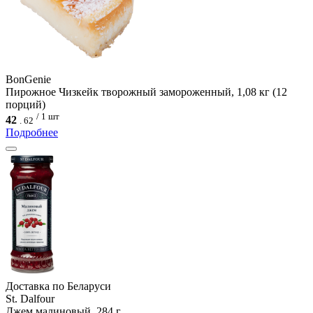
BonGenie
Пирожное Чизкейк творожный замороженный, 1,08 кг (12
порций)
/ 1 шт
42
.
62
Подробнее
Доcтавка по Беларуси
St. Dalfour
Джем малиновый, 284 г