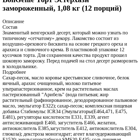
замороженный, 1,08 кг (12 порций)
Описание
Состав
Знаменитый венгерский десерт, который можно узнать по
типичному «сетчатому» декору. Лакомство состоит из
воздушно-орехового бисквита на основе грецкого ореха и
арахиса и сливочного крема. В пластиковой упаковке 12
кусочков торта. Для сохранения качества продукт прошел
шоковую заморозку. Перед подачей на стол десерт разморозить
в холодильнике.
Подробнее
Сахар-песок, масло коровье крестьянское сливочное, белок
яичный, арахис очищенный, молоко питьевое
ультрапастеризованное, крем на растительных маслах
пастеризованный "Арибель" (вода питьевая; жир
растительный (рафинированное, дезодорированное пальмовое
масло, эмульгатор Е322); сахар-песок; комплексная пищевая
добавка Стабимульс ICR34 (Эмульгаторы(Е464,471, Е475,
Е481), регуляторы кислотности Е331, Е339, агент
антислеживающий Е460, загуститель Е466, желатин,
антиокислитель Е385,загуститель Е412, антиокислитель Е304,
глюкоза); декстроза моногидрат; агент влагоудерживающий
Е1520; эмульгаторстабисол SMS20-Е435; соль пищевая