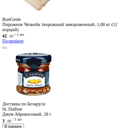
BonGenie
Пирожное Чизкейк творожный замороженный, 1,08 кг (12
порций)
/ 1 шт
42
.
62
Подробнее
Доcтавка по Беларуси
St. Dalfour
Джем Абрикосовый, 28 г
/ 1 шт
3
.
00
В корзину