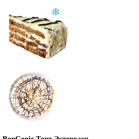
BonGenie
Торт Эстерхази