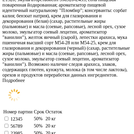
поваренная йодированная; ароматизатор пищевой
идентичный натуральному "Пломбир"; консерванты: сорбат
калия; бензоат натрия), крем для глазирования и
декорирования (белая) (сахар, растительные жиры
(пальмовые) и масла (соевые, рапсовые), лесной орех, сухое
молоко, эмульгатор соевый лецитин, ароматизатор
"ванилин"), желток яичный (сырой), лепестки арахиса, мука
пшеничная высший сорт М54-28 или М54-25, крем для
глазирования и декорирования (черный) (сахар, растительные
жиры (пальмовые) и масла (соевые, рапсовые), лесной орех,
сухое молоко, эмульгатор соевый лецитин, ароматизатор
"ванилин"). Возможно наличие следов арахиса, злаков,
содержащих глютен, кунжута, молока (в том числе лактозы),
орехов и продуктов переработки данных ингредиентов.
Подробнее
Номер партии
Срок
Остаток
50%
20 кг
12345
50%
20 кг
56789
50%
20 кг
23985