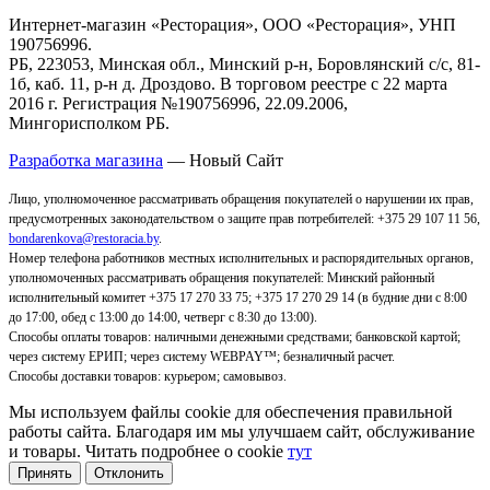
Интернет-магазин «Ресторация», ООО «Ресторация», УНП
190756996.
РБ, 223053, Минская обл., Минский р-н, Боровлянский с/с, 81-
1б, каб. 11, р-н д. Дроздово. В торговом реестре с 22 марта
2016 г. Регистрация №190756996, 22.09.2006,
Мингорисполком РБ.
Разработка магазина
— Новый Сайт
Лицо, уполномоченное рассматривать обращения покупателей о нарушении их прав,
предусмотренных законодательством о защите прав потребителей: +375 29 107 11 56,
bondarenkova@restoracia.by
.
Номер телефона работников местных исполнительных и распорядительных органов,
уполномоченных рассматривать обращения покупателей: Минский районный
исполнительный комитет +375 17 270 33 75; +375 17 270 29 14 (в будние дни с 8:00
до 17:00, обед с 13:00 до 14:00, четверг с 8:30 до 13:00).
Способы оплаты товаров: наличными денежными средствами; банковской картой;
через систему ЕРИП; через систему WEBPAY™; безналичный расчет.
Способы доставки товаров: курьером; самовывоз
.
Мы используем файлы cookie для обеспечения правильной
работы сайта. Благодаря им мы улучшаем сайт, обслуживание
и товары. Читать подробнее о cookie
тут
Принять
Отклонить