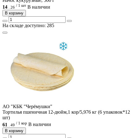
Начос кукурузные, 500 г
/ 1 шт
14
В наличии
.
26
В корзину
На складе доступно: 285
АО "КБК "Черёмушки"
Тортилья пшеничная 12-дюйм,1 кор/5,976 кг (6 упаковок*12
шт)
/ 1 кор
61
В наличии
.
49
В корзину