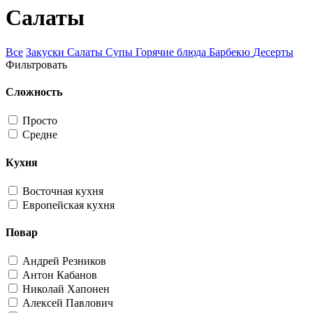
Салаты
Все
Закуски
Салаты
Супы
Горячие блюда
Барбекю
Десерты
Фильтровать
Сложность
Просто
Средне
Кухня
Восточная кухня
Европейская кухня
Повар
Андрей Резников
Антон Кабанов
Николай Хапонен
Алексей Павлович