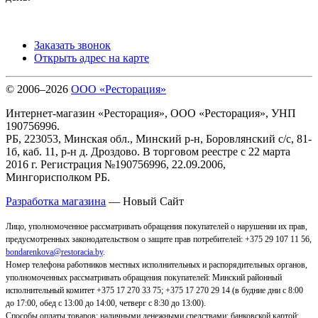
Заказать звонок
Открыть адрес на карте
© 2006–2026
ООО «Ресторация»
Интернет-магазин «Ресторация», ООО «Ресторация», УНП
190756996.
РБ, 223053, Минская обл., Минский р-н, Боровлянский с/с, 81-
1б, каб. 11, р-н д. Дроздово. В торговом реестре с 22 марта
2016 г. Регистрация №190756996, 22.09.2006,
Мингорисполком РБ.
Разработка магазина
— Новый Сайт
Лицо, уполномоченное рассматривать обращения покупателей о нарушении их прав,
предусмотренных законодательством о защите прав потребителей: +375 29 107 11 56,
bondarenkova@restoracia.by
.
Номер телефона работников местных исполнительных и распорядительных органов,
уполномоченных рассматривать обращения покупателей: Минский районный
исполнительный комитет +375 17 270 33 75; +375 17 270 29 14 (в будние дни с 8:00
до 17:00, обед с 13:00 до 14:00, четверг с 8:30 до 13:00).
Способы оплаты товаров: наличными денежными средствами; банковской картой;