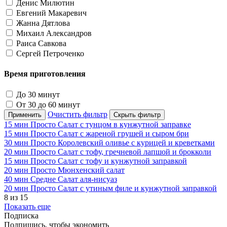
Денис Милютин
Евгений Макаревич
Жанна Дятлова
Михаил Александров
Раиса Савкова
Сергей Петроченко
Время приготовления
До 30 минут
От 30 до 60 минут
Очистить фильтр
Применить
Скрыть фильтр
15 мин
Просто
Салат с тунцом в кунжутной заправке
15 мин
Просто
Салат с жареной грушей и сыром бри
30 мин
Просто
Королевский оливье с курицей и креветками
20 мин
Просто
Салат с тофу, гречневой лапшой и брокколи
15 мин
Просто
Салат с тофу и кунжутной заправкой
20 мин
Просто
Мюнхенский салат
40 мин
Средне
Салат аля-нисуаз
20 мин
Просто
Салат с утиным филе и кунжутной заправкой
8 из 15
Показать еще
Подписка
Подпишись, чтобы экономить