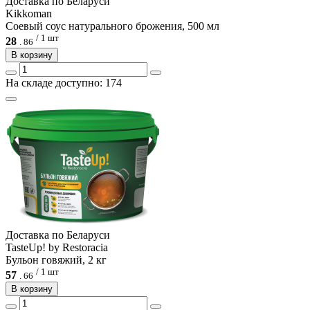
Доcтавка по Беларуси
Kikkoman
Соевый соус натурального брожения, 500 мл
/ 1 шт
28
.
86
В корзину
На складе доступно: 174
Доcтавка по Беларуси
TasteUp! by Restoracia
Бульон говяжий, 2 кг
/ 1 шт
57
.
66
В корзину