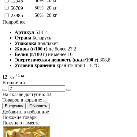
50%
20 кг
12345
50%
20 кг
56789
50%
20 кг
23985
Подробнее
Артикул
53814
Страна
Беларусь
Упаковка
пол/пакет
Жиры (г/100 г)
не более 27,2
Белки (г/100 г)
не менее 16
Энергетическая ценность (ккал/100 г)
308,8
Условия хранения
хранить при t -18 °C
/ 1 кг
12
.
09
В наличии
На складе доступно: 43
Товаров в корзине:
В корзину
Обновить
Добавить в избранное
Похожие товары
Покупают вместе