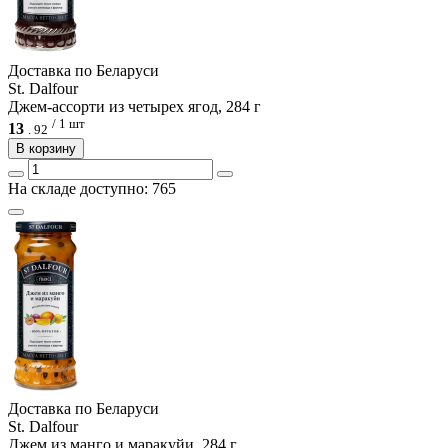
Доcтавка по Беларуси
St. Dalfour
Джем-ассорти из четырех ягод, 284 г
/ 1 шт
13
.
92
В корзину
На складе доступно: 765
Доcтавка по Беларуси
St. Dalfour
Джем из манго и маракуйи, 284 г