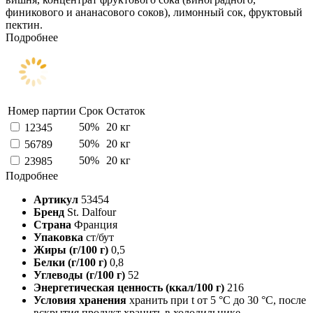
финикового и ананасового соков), лимонный сок, фруктовый
пектин.
Подробнее
Номер партии
Срок
Остаток
50%
20 кг
12345
50%
20 кг
56789
50%
20 кг
23985
Подробнее
Артикул
53454
Бренд
St. Dalfour
Страна
Франция
Упаковка
ст/бут
Жиры (г/100 г)
0,5
Белки (г/100 г)
0,8
Углеводы (г/100 г)
52
Энергетическая ценность (ккал/100 г)
216
Условия хранения
хранить при t от 5 °С до 30 °С, после
вскрытия продукт хранить в холодильнике