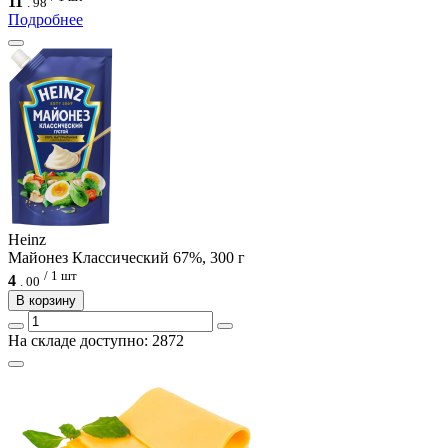
11
.
98
Подробнее
Heinz
Майонез Классический 67%, 300 г
/ 1 шт
4
.
00
В корзину
На складе доступно: 2872