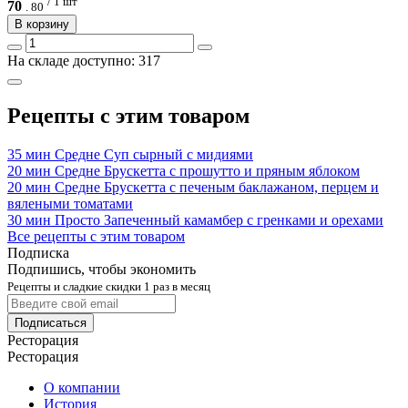
/ 1 шт
70
.
80
В корзину
На складе доступно: 317
Рецепты с этим товаром
35 мин
Средне
Суп сырный с мидиями
20 мин
Средне
Брускетта с прошутто и пряным яблоком
20 мин
Средне
Брускетта с печеным баклажаном, перцем и
вялеными томатами
30 мин
Просто
Запеченный камамбер с гренками и орехами
Все рецепты с этим товаром
Подписка
Подпишись, чтобы экономить
Рецепты и сладкие скидки 1 раз в месяц
Подписаться
Ресторация
Ресторация
О компании
История