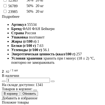
50%
20 кг
12345
50%
20 кг
56789
50%
20 кг
23985
Подробнее
Артикул
55534
Бренд
ФАН ФАН Бейкери
Страна
Россия
Упаковка
пол/пакет
Жиры (г/100 г)
1
Белки (г/100 г)
7.63
Углеводы (г/100 г)
56.1
Энергетическая ценность (ккал/100 г)
257
Условия хранения
хранить при t минус (18 ± 2) °С,
повторно не замораживать
/ 1 шт
2
.
62
В наличии
На складе доступно: 1341
Товаров в корзине:
В корзину
Обновить
Добавить в избранное
Похожие товары