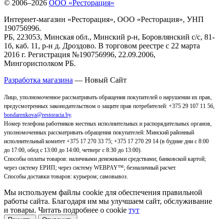
© 2006–2026
ООО «Ресторация»
Интернет-магазин «Ресторация», ООО «Ресторация», УНП
190756996.
РБ, 223053, Минская обл., Минский р-н, Боровлянский с/с, 81-
1б, каб. 11, р-н д. Дроздово. В торговом реестре с 22 марта
2016 г. Регистрация №190756996, 22.09.2006,
Мингорисполком РБ.
Разработка магазина
— Новый Сайт
Лицо, уполномоченное рассматривать обращения покупателей о нарушении их прав,
предусмотренных законодательством о защите прав потребителей: +375 29 107 11 56,
bondarenkova@restoracia.by
.
Номер телефона работников местных исполнительных и распорядительных органов,
уполномоченных рассматривать обращения покупателей: Минский районный
исполнительный комитет +375 17 270 33 75; +375 17 270 29 14 (в будние дни с 8:00
до 17:00, обед с 13:00 до 14:00, четверг с 8:30 до 13:00).
Способы оплаты товаров: наличными денежными средствами; банковской картой;
через систему ЕРИП; через систему WEBPAY™; безналичный расчет.
Способы доставки товаров: курьером; самовывоз
.
Мы используем файлы cookie для обеспечения правильной
работы сайта. Благодаря им мы улучшаем сайт, обслуживание
и товары. Читать подробнее о cookie
тут