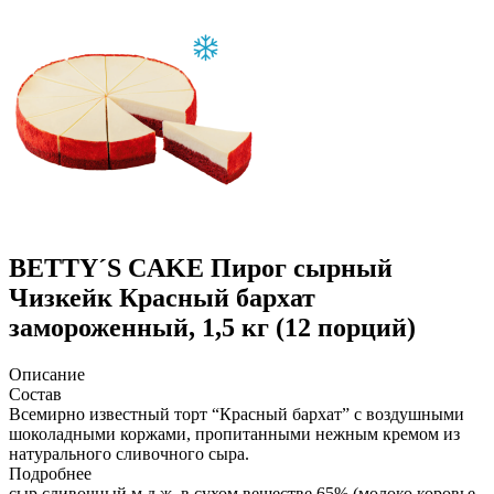
BETTY´S CAKE
Пирог сырный
Чизкейк Красный бархат
замороженный, 1,5 кг (12 порций)
Описание
Состав
Всемирно известный торт “Красный бархат” с воздушными
шоколадными коржами, пропитанными нежным кремом из
натурального сливочного сыра.
Подробнее
сыр сливочный м.д.ж. в сухом веществе 65% (молоко коровье