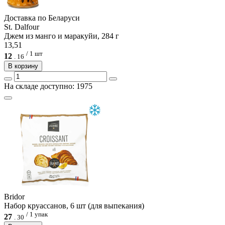
Доcтавка по Беларуси
St. Dalfour
Джем из манго и маракуйи, 284 г
13,51
/ 1 шт
12
.
16
В корзину
На складе доступно: 1975
Bridor
Набор круассанов, 6 шт (для выпекания)
/ 1 упак
27
.
30