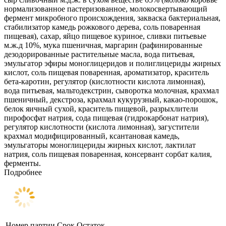
нормализованное пастеризованное, молокосвертывающий
фермент микробного происхождения, закваска бактериальная,
стабилизатор камедь рожкового дерева, соль поваренная
пищевая), сахар, яйцо пищевое куриное, сливки питьевые
м.ж.д 10%, мука пшеничная, маргарин (рафинированные
дезодорированные растительные масла, вода питьевая,
эмульгатор эфиры моноглицеридов и полиглицериды жирных
кислот, соль пищевая поваренная, ароматизатор, краситель
бета-каротин, регулятор (кислотности кислота лимонная),
вода питьевая, мальтодекстрин, сыворотка молочная, крахмал
пшеничный, декстроза, крахмал кукурузный, какао-порошок,
белок яичный сухой, краситель пищевой, разрыхлители
пирофосфат натрия, сода пищевая (гидрокарбонат натрия),
регулятор кислотности (кислота лимонная), загустители
крахмал модифицированный, ксантановая камедь,
эмульгаторы моноглицериды жирных кислот, лактилат
натрия, соль пищевая поваренная, консервант сорбат калия,
ферменты.
Подробнее
Номер партии
Срок
Остаток