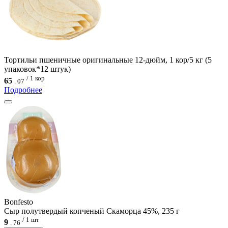
Тортильи пшеничные оригинальные 12-дюйм, 1 кор/5 кг (5
упаковок*12 штук)
/ 1 кор
65
.
07
Подробнее
Bonfesto
Сыр полутвердый копченый Скаморца 45%, 235 г
/ 1 шт
9
.
76