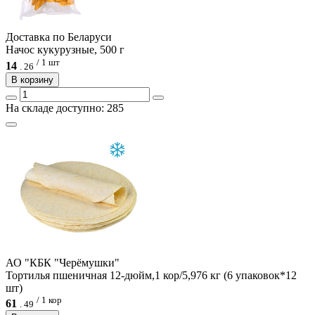
Доcтавка по Беларуси
Начос кукурузные, 500 г
/ 1 шт
14
.
26
В корзину
На складе доступно: 285
АО "КБК "Черёмушки"
Тортилья пшеничная 12-дюйм,1 кор/5,976 кг (6 упаковок*12
шт)
/ 1 кор
61
.
49