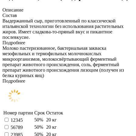
Описание
Состав
Выдержанный сыр, приготовленный по классической
итальянской технологии без использования растительных
жиров. Имеет сладкова-то-пряный вкус и пикантное
послевкусие.
Подробнее
Молоко пастеризованное, бактериальная закваска
мезофильных и термофильных молочнокислых
микроорганизмов, молокосвёртывающий ферментный
препарат животного происхождения, соль, ферментный
препарат животного происхождения лизоцим (получен из
белка куриных яиц)
Подробнее
Номер партии
Срок
Остаток
50%
20 кг
12345
50%
20 кг
56789
50%
20 кг
23985