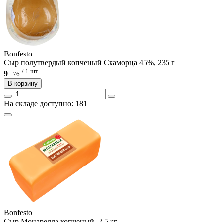
Bonfesto
Сыр полутвердый копченый Скаморца 45%, 235 г
/ 1 шт
9
.
76
В корзину
На складе доступно: 181
Bonfesto
Сыр Моцарелла копченый, 2,5 кг