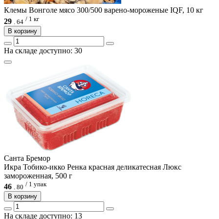
Клемы Вонголе мясо 300/500 варено-мороженые IQF, 10 кг
/ 1 кг
29
.
64
В корзину
На складе доступно: 30
Санта Бремор
Икра Тобико-икко Ренка красная деликатесная Люкс
замороженная, 500 г
/ 1 упак
46
.
80
В корзину
На складе доступно: 13