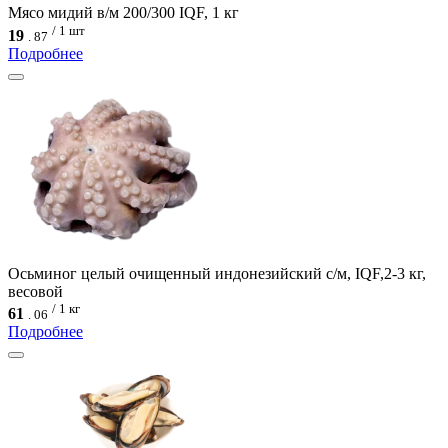
Мясо мидий в/м 200/300 IQF, 1 кг
/ 1 шт
19
.
87
Подробнее
Осьминог целый очищенный индонезийский с/м, IQF,2-3 кг,
весовой
/ 1 кг
61
.
06
Подробнее