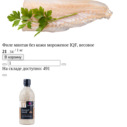
Филе минтая без кожи мороженое IQF, весовое
/ 1 кг
21
.
34
В корзину
На складе доступно: 491