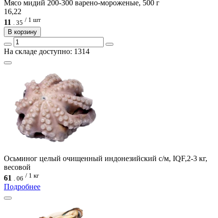
Мясо мидий 200-300 варено-мороженые, 500 г
16,22
/ 1 шт
11
.
35
В корзину
На складе доступно: 1314
Осьминог целый очищенный индонезийский с/м, IQF,2-3 кг,
весовой
/ 1 кг
61
.
06
Подробнее