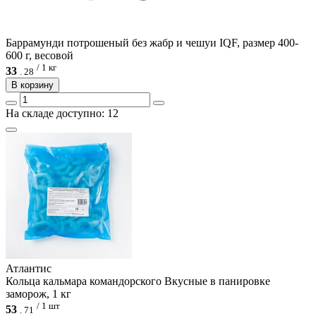
Баррамунди потрошеный без жабр и чешуи IQF, размер 400-
600 г, весовой
/ 1 кг
33
.
28
В корзину
На складе доступно: 12
Атлантис
Кольца кальмара командорского Вкусные в панировке
заморож, 1 кг
/ 1 шт
53
.
71