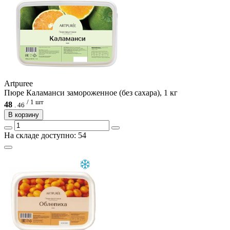
Artpuree
Пюре Каламанси замороженное (без сахара), 1 кг
/ 1 шт
48
.
46
В корзину
На складе доступно: 54