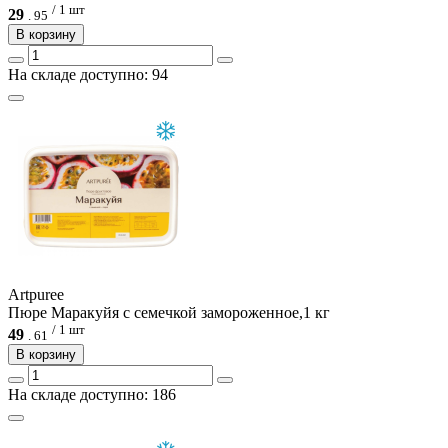
/ 1 шт
29
.
95
В корзину
На складе доступно: 94
Artpuree
Пюре Маракуйя с семечкой замороженное,1 кг
/ 1 шт
49
.
61
В корзину
На складе доступно: 186