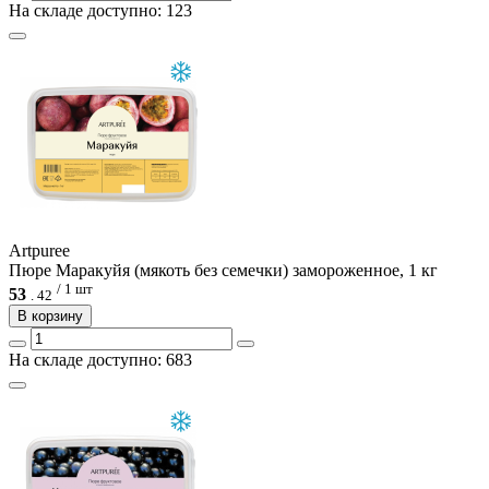
На складе доступно: 123
Artpuree
Пюре Маракуйя (мякоть без семечки) замороженное, 1 кг
/ 1 шт
53
.
42
В корзину
На складе доступно: 683