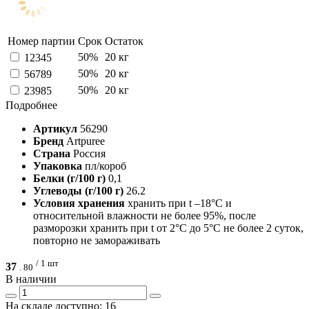
Номер партии
Срок
Остаток
50%
20 кг
12345
50%
20 кг
56789
50%
20 кг
23985
Подробнее
Артикул
56290
Бренд
Artpuree
Страна
Россия
Упаковка
пл/короб
Белки (г/100 г)
0,1
Углеводы (г/100 г)
26.2
Условия хранения
хранить при t –18°С и
относительной влажности не более 95%, после
разморозки хранить при t от 2°С до 5°С не более 2 суток,
повторно не замораживать
/ 1 шт
37
.
80
В наличии
На складе доступно: 16