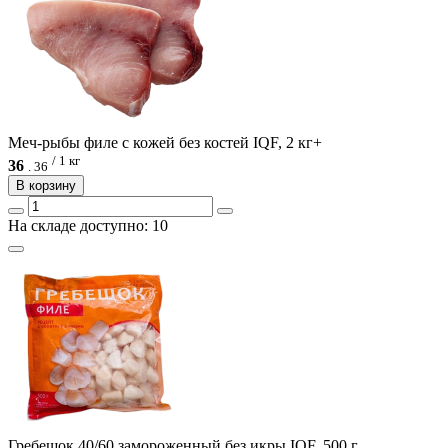
Меч-рыбы филе с кожей без костей IQF, 2 кг+
/ 1 кг
36
.
36
В корзину
На складе доступно: 10
Гребешок 40/60 замороженный без икры IQF, 500 г