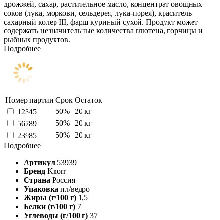
дрожжей, сахар, растительное масло, концентрат овощных
соков (лука, моркови, сельдерея, лука-порея), краситель
сахарный колер III, фарш куриный сухой. Продукт может
содержать незначительные количества глютена, горчицы и
рыбных продуктов.
Подробнее
Номер партии
Срок
Остаток
50%
20 кг
12345
50%
20 кг
56789
50%
20 кг
23985
Подробнее
Артикул
53939
Бренд
Knorr
Страна
Россия
Упаковка
пл/ведро
Жиры (г/100 г)
1,5
Белки (г/100 г)
7
Углеводы (г/100 г)
37