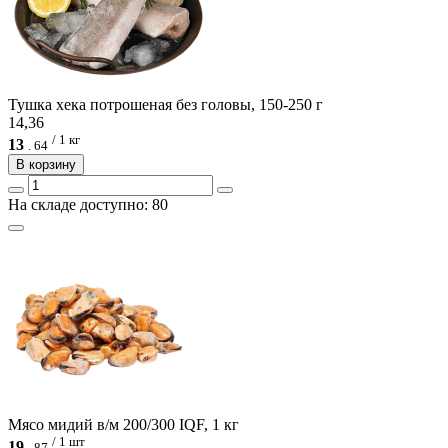
Тушка хека потрошеная без головы, 150-250 г
14,36
/ 1 кг
13
.
64
В корзину
На складе доступно: 80
Мясо мидий в/м 200/300 IQF, 1 кг
/ 1 шт
19
.
87