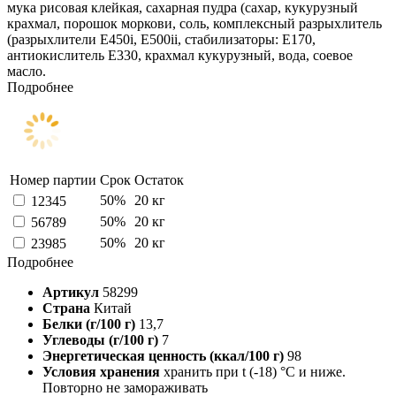
мука рисовая клейкая, сахарная пудра (сахар, кукурузный
крахмал, порошок моркови, соль, комплексный разрыхлитель
(разрыхлители Е450i, E500ii, стабилизаторы: Е170,
антиокислитель Е330, крахмал кукурузный, вода, соевое
масло.
Подробнее
Номер партии
Срок
Остаток
50%
20 кг
12345
50%
20 кг
56789
50%
20 кг
23985
Подробнее
Артикул
58299
Страна
Китай
Белки (г/100 г)
13,7
Углеводы (г/100 г)
7
Энергетическая ценность (ккал/100 г)
98
Условия хранения
хранить при t (-18) °C и ниже.
Повторно не замораживать