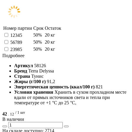
Номер партии
Срок
Остаток
50%
20 кг
12345
50%
20 кг
56789
50%
20 кг
23985
Подробнее
Артикул
58126
Бренд
Terra Delyssa
Страна
Тунис
Жиры (г/100 г)
91,2
Энергетическая ценность (ккал/100 г)
821
Условия хранения
Хранить в сухом прохладном месте
вдали от прямых источников света и тепла при
температуре от +1 °С до 25 °С,
/ 1 шт
42
.
12
В наличии
На складе доступно: 2714