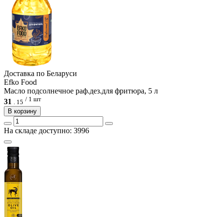
Доcтавка по Беларуси
Efko Food
Масло подсолнечное раф.дез.для фритюра, 5 л
/ 1 шт
31
.
15
В корзину
На складе доступно: 3996