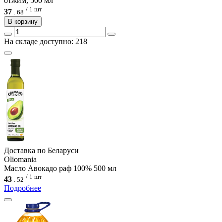
отжим, 500 мл
/ 1 шт
37
.
68
В корзину
На складе доступно: 218
Доcтавка по Беларуси
Oliomania
Масло Авокадо раф 100% 500 мл
/ 1 шт
43
.
52
Подробнее