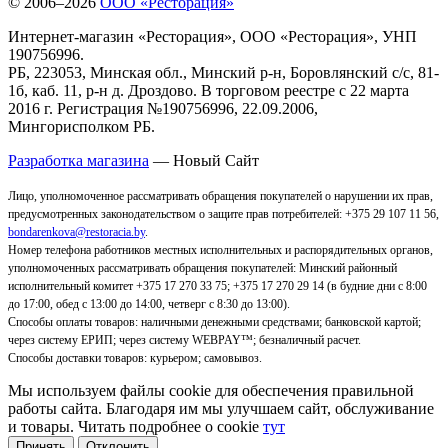
© 2006–2026
ООО «Ресторация»
Интернет-магазин «Ресторация», ООО «Ресторация», УНП
190756996.
РБ, 223053, Минская обл., Минский р-н, Боровлянский с/с, 81-
1б, каб. 11, р-н д. Дроздово. В торговом реестре с 22 марта
2016 г. Регистрация №190756996, 22.09.2006,
Мингорисполком РБ.
Разработка магазина
— Новый Сайт
Лицо, уполномоченное рассматривать обращения покупателей о нарушении их прав,
предусмотренных законодательством о защите прав потребителей: +375 29 107 11 56,
bondarenkova@restoracia.by
.
Номер телефона работников местных исполнительных и распорядительных органов,
уполномоченных рассматривать обращения покупателей: Минский районный
исполнительный комитет +375 17 270 33 75; +375 17 270 29 14 (в будние дни с 8:00
до 17:00, обед с 13:00 до 14:00, четверг с 8:30 до 13:00).
Способы оплаты товаров: наличными денежными средствами; банковской картой;
через систему ЕРИП; через систему WEBPAY™; безналичный расчет.
Способы доставки товаров: курьером; самовывоз
.
Мы используем файлы cookie для обеспечения правильной
работы сайта. Благодаря им мы улучшаем сайт, обслуживание
и товары. Читать подробнее о cookie
тут
Принять
Отклонить