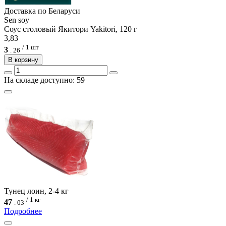
Доcтавка по Беларуси
Sen soy
Соус столовый Якитори Yakitori, 120 г
3,83
/ 1 шт
3
.
26
В корзину
На складе доступно: 59
Тунец лоин, 2-4 кг
/ 1 кг
47
.
03
Подробнее