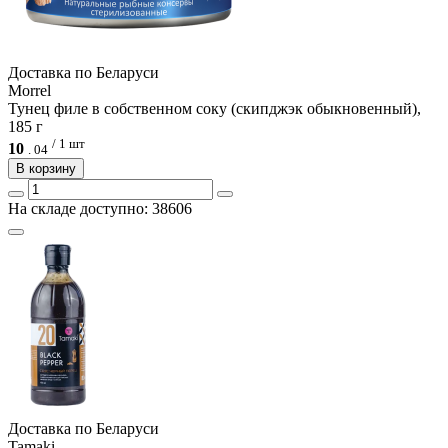
Доcтавка по Беларуси
Morrel
Тунец филе в собственном соку (скипджэк обыкновенный),
185 г
/ 1 шт
10
.
04
В корзину
На складе доступно: 38606
Доcтавка по Беларуси
Tamaki