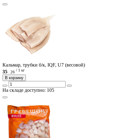
Кальмар, трубки б/к, IQF, U7 (весовой)
/ 1 кг
35
.
26
В корзину
На складе доступно: 105