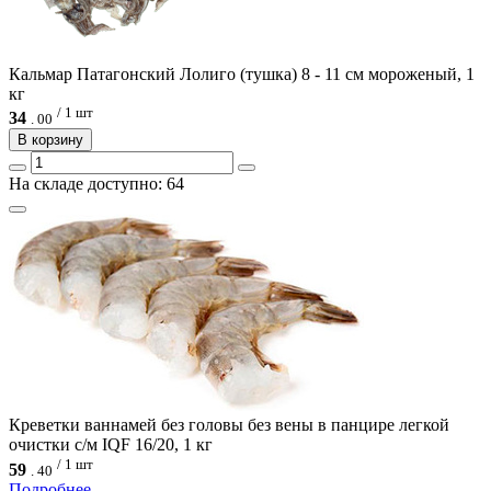
Кальмар Патагонский Лолиго (тушка) 8 - 11 см мороженый, 1
кг
/ 1 шт
34
.
00
В корзину
На складе доступно: 64
Креветки ваннамей без головы без вены в панцире легкой
очистки с/м IQF 16/20, 1 кг
/ 1 шт
59
.
40
Подробнее