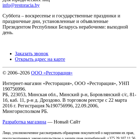
info@restoracia.by
Суббота – воскресенье и государственные праздники и
праздничные дни, установленные и объявленные
Президентом Республики Беларусь нерабочими: выходной
день.
Заказать звонок
Открыть адрес на карте
© 2006–2026
ООО «Ресторация»
Интернет-магазин «Ресторация», ООО «Ресторация», УНП
190756996.
РБ, 223053, Минская обл., Минский р-н, Боровлянский с/с, 81-
1б, каб. 11, р-н д. Дроздово. В торговом реестре с 22 марта
2016 г. Регистрация №190756996, 22.09.2006,
Мингорисполком РБ.
Разработка магазина
— Новый Сайт
Лицо, уполномоченное рассматривать обращения покупателей о нарушении их прав,
предусмотренных законодательством о защите прав потребителей: +375 29 107 11 56,