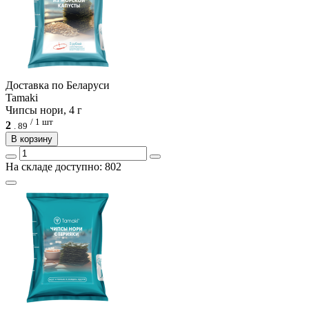
Доcтавка по Беларуси
Tamaki
Чипсы нори, 4 г
/ 1 шт
2
.
89
В корзину
На складе доступно: 802