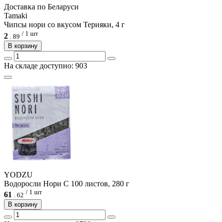
Доcтавка по Беларуси
Tamaki
Чипсы нори со вкусом Терияки, 4 г
/ 1 шт
2
.
89
В корзину
На складе доступно: 903
YODZU
Водоросли Нори С 100 листов, 280 г
/ 1 шт
61
.
62
В корзину