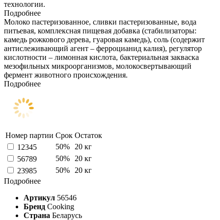
технологии.
Подробнее
Молоко пастеризованное, сливки пастеризованные, вода
питьевая, комплексная пищевая добавка (стабилизаторы:
камедь рожкового дерева, гуаровая камедь), соль (содержит
антислеживающий агент – ферроцианид калия), регулятор
кислотности – лимонная кислота, бактериальная закваска
мезофильных микроорганизмов, молокосвертывающий
фермент животного происхождения.
Подробнее
Номер партии
Срок
Остаток
50%
20 кг
12345
50%
20 кг
56789
50%
20 кг
23985
Подробнее
Артикул
56546
Бренд
Cooking
Страна
Беларусь