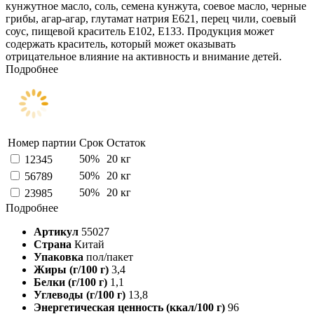
кунжутное масло, соль, семена кунжута, соевое масло, черные
грибы, агар-агар, глутамат натрия Е621, перец чили, соевый
соус, пищевой краситель Е102, Е133. Продукция может
содержать краситель, который может оказывать
отрицательное влияние на активность и внимание детей.
Подробнее
Номер партии
Срок
Остаток
50%
20 кг
12345
50%
20 кг
56789
50%
20 кг
23985
Подробнее
Артикул
55027
Страна
Китай
Упаковка
пол/пакет
Жиры (г/100 г)
3,4
Белки (г/100 г)
1,1
Углеводы (г/100 г)
13,8
Энергетическая ценность (ккал/100 г)
96