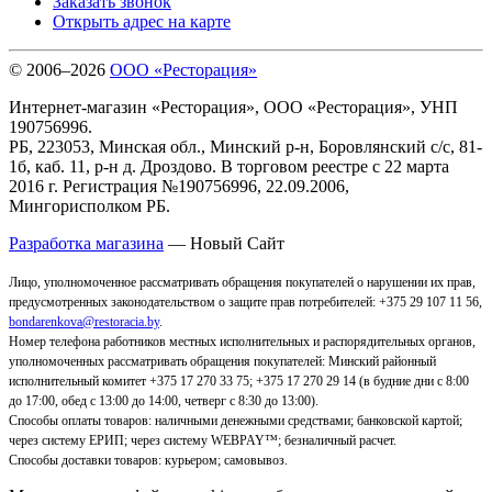
Заказать звонок
Открыть адрес на карте
© 2006–2026
ООО «Ресторация»
Интернет-магазин «Ресторация», ООО «Ресторация», УНП
190756996.
РБ, 223053, Минская обл., Минский р-н, Боровлянский с/с, 81-
1б, каб. 11, р-н д. Дроздово. В торговом реестре с 22 марта
2016 г. Регистрация №190756996, 22.09.2006,
Мингорисполком РБ.
Разработка магазина
— Новый Сайт
Лицо, уполномоченное рассматривать обращения покупателей о нарушении их прав,
предусмотренных законодательством о защите прав потребителей: +375 29 107 11 56,
bondarenkova@restoracia.by
.
Номер телефона работников местных исполнительных и распорядительных органов,
уполномоченных рассматривать обращения покупателей: Минский районный
исполнительный комитет +375 17 270 33 75; +375 17 270 29 14 (в будние дни с 8:00
до 17:00, обед с 13:00 до 14:00, четверг с 8:30 до 13:00).
Способы оплаты товаров: наличными денежными средствами; банковской картой;
через систему ЕРИП; через систему WEBPAY™; безналичный расчет.
Способы доставки товаров: курьером; самовывоз
.