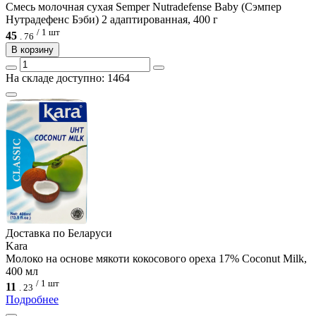
Смесь молочная сухая Semper Nutradefense Baby (Сэмпер
Нутрадефенс Бэби) 2 адаптированная, 400 г
/ 1 шт
45
.
76
В корзину
На складе доступно: 1464
Доcтавка по Беларуси
Kara
Молоко на основе мякоти кокосового ореха 17% Coconut Milk,
400 мл
/ 1 шт
11
.
23
Подробнее