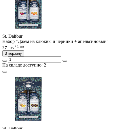
St. Dalfour
Набор "Джем из клюквы и черники + апельсиновый"
/ 1 шт
27
.
95
В корзину
На складе доступно: 2
St. Dalfour