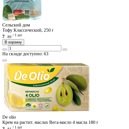
Сельский дом
Тофу Классический, 250 г
/ 1 шт
7
.
80
В корзину
На складе доступно: 63
De olio
Крем на растит. маслах Вега-масло 4 масла 180 г
/ 1 шт
2
.
81