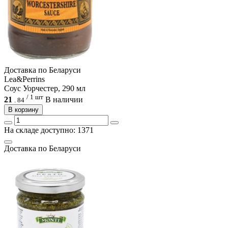
Доcтавка по Беларуси
Lea&Perrins
Соус Уорчестер, 290 мл
/ 1 шт
21
В наличии
.
84
В корзину
На складе доступно: 1371
Доcтавка по Беларуси