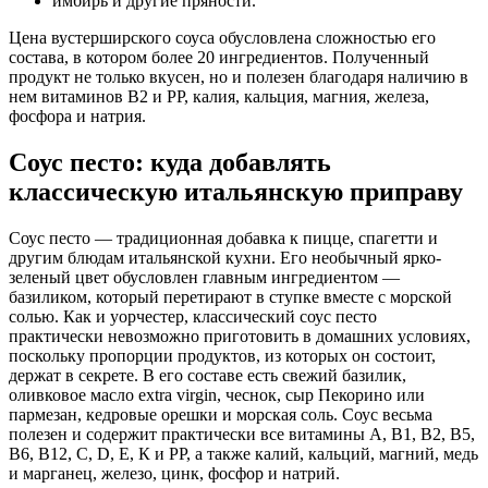
имбирь и другие пряности.
Цена вустерширского соуса обусловлена сложностью его
состава, в котором более 20 ингредиентов. Полученный
продукт не только вкусен, но и полезен благодаря наличию в
нем витаминов В2 и РР, калия, кальция, магния, железа,
фосфора и натрия.
Соус песто: куда добавлять
классическую итальянскую приправу
Соус песто — традиционная добавка к пицце, спагетти и
другим блюдам итальянской кухни. Его необычный ярко-
зеленый цвет обусловлен главным ингредиентом —
базиликом, который перетирают в ступке вместе с морской
солью. Как и уорчестер, классический соус песто
практически невозможно приготовить в домашних условиях,
поскольку пропорции продуктов, из которых он состоит,
держат в секрете. В его составе есть свежий базилик,
оливковое масло extra virgin, чеснок, сыр Пекорино или
пармезан, кедровые орешки и морская соль. Соус весьма
полезен и содержит практически все витамины А, В1, В2, В5,
В6, В12, С, D, Е, К и РР, а также калий, кальций, магний, медь
и марганец, железо, цинк, фосфор и натрий.