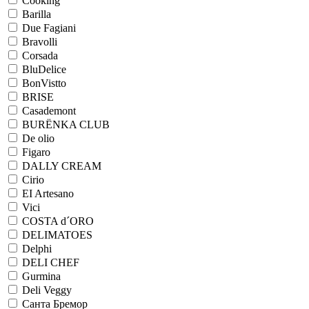
Cooking
Barilla
Due Fagiani
Bravolli
Corsada
BluDelice
BonVistto
BRISE
Casademont
BURЁNKA CLUB
De olio
Figaro
DALLY CREAM
Cirio
EI Artesano
Vici
COSTA d´ORO
DELIMATOES
Delphi
DELI CHEF
Gurmina
Deli Veggy
Санта Бремор