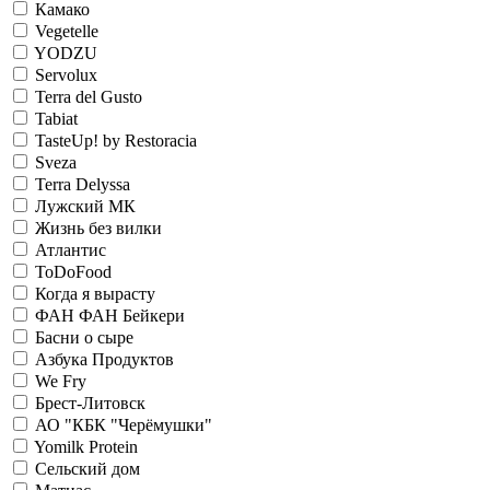
Камако
Vegetelle
YODZU
Servolux
Terra del Gusto
Tabiat
TasteUp! by Restoracia
Sveza
Terra Delyssa
Лужский МК
Жизнь без вилки
Атлантис
ToDoFood
Когда я вырасту
ФАН ФАН Бейкери
Басни о сыре
Азбука Продуктов
We Fry
Брест-Литовск
АО "КБК "Черёмушки"
Yomilk Protein
Сельский дом