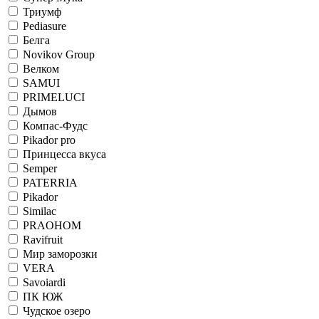
Триумф
Pediasure
Белга
Novikov Group
Велком
SAMUI
PRIMELUCI
Дымов
Компас-Фудс
Pikador pro
Принцесса вкуса
Semper
PATERRIA
Pikador
Similac
PRAOHOM
Ravifruit
Мир заморозки
VERA
Savoiardi
ПК ЮЖ
Чудское озеро