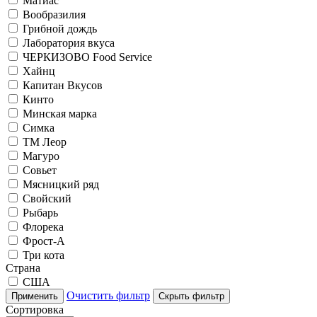
Матиас
Вообразилия
Грибной дождь
Лаборатория вкуса
ЧЕРКИЗОВО Food Service
Хайнц
Капитан Вкусов
Кинто
Минская марка
Симка
ТМ Леор
Магуро
Совьет
Мясницкий ряд
Свойский
Рыбарь
Флорека
Фрост-А
Три кота
Страна
США
Очистить фильтр
Применить
Скрыть фильтр
Сортировка