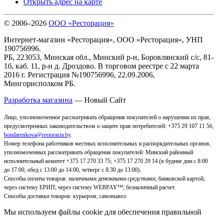
Открыть адрес на карте
© 2006–2026
ООО «Ресторация»
Интернет-магазин «Ресторация», ООО «Ресторация», УНП
190756996.
РБ, 223053, Минская обл., Минский р-н, Боровлянский с/с, 81-
1б, каб. 11, р-н д. Дроздово. В торговом реестре с 22 марта
2016 г. Регистрация №190756996, 22.09.2006,
Мингорисполком РБ.
Разработка магазина
— Новый Сайт
Лицо, уполномоченное рассматривать обращения покупателей о нарушении их прав,
предусмотренных законодательством о защите прав потребителей: +375 29 107 11 56,
bondarenkova@restoracia.by
.
Номер телефона работников местных исполнительных и распорядительных органов,
уполномоченных рассматривать обращения покупателей: Минский районный
исполнительный комитет +375 17 270 33 75; +375 17 270 29 14 (в будние дни с 8:00
до 17:00, обед с 13:00 до 14:00, четверг с 8:30 до 13:00).
Способы оплаты товаров: наличными денежными средствами; банковской картой;
через систему ЕРИП; через систему WEBPAY™; безналичный расчет.
Способы доставки товаров: курьером; самовывоз
.
Мы используем файлы cookie для обеспечения правильной