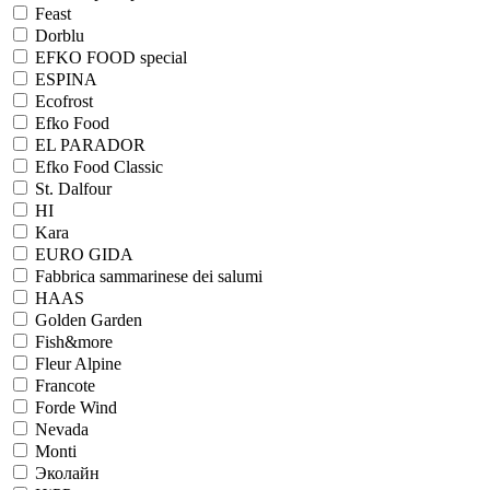
Feast
Dorblu
EFKO FOOD special
ESPINA
Ecofrost
Efko Food
EL PARADOR
Efko Food Сlassic
St. Dalfour
HI
Kara
EURO GIDA
Fabbrica sammarinese dei salumi
HAAS
Golden Garden
Fish&more
Fleur Alpine
Francote
Forde Wind
Nevada
Monti
Эколайн