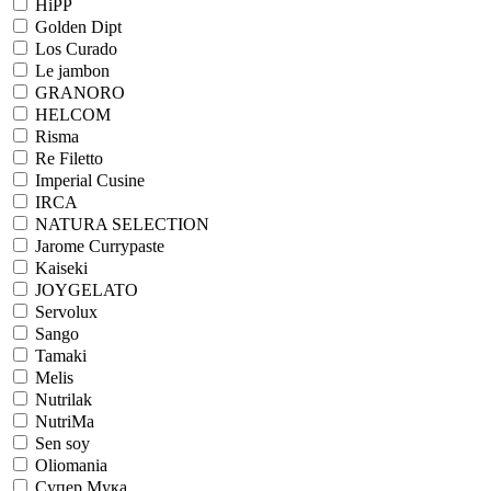
HiPP
Golden Dipt
Los Curado
Le jambon
GRANORO
HELCOM
Risma
Re Filetto
Imperial Cusine
IRCA
NATURA SELECTION
Jarome Currypaste
Kaiseki
JOYGELATO
Servolux
Sango
Tamaki
Melis
Nutrilak
NutriMa
Sen soy
Oliomania
Супер Мука