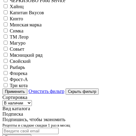
ЧЕРКИЗОВО Food Service
Хайнц
Капитан Вкусов
Кинто
Минская марка
Симка
ТМ Леор
Магуро
Совьет
Мясницкий ряд
Свойский
Рыбарь
Флорека
Фрост-А
Три кота
Очистить фильтр
Применить
Скрыть фильтр
Сортировка
Вид каталога
Подписка
Подпишись, чтобы экономить
Рецепты и сладкие скидки 1 раз в месяц