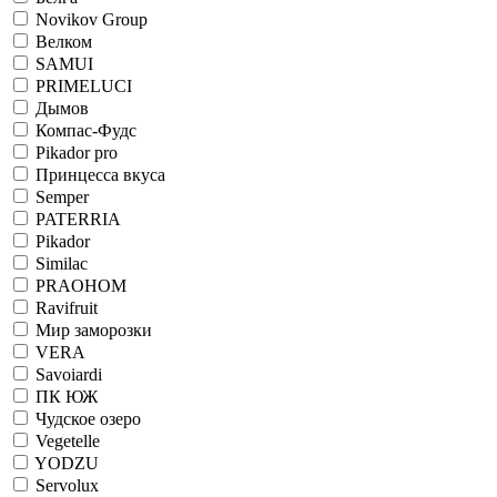
Novikov Group
Велком
SAMUI
PRIMELUCI
Дымов
Компас-Фудс
Pikador pro
Принцесса вкуса
Semper
PATERRIA
Pikador
Similac
PRAOHOM
Ravifruit
Мир заморозки
VERA
Savoiardi
ПК ЮЖ
Чудское озеро
Vegetelle
YODZU
Servolux