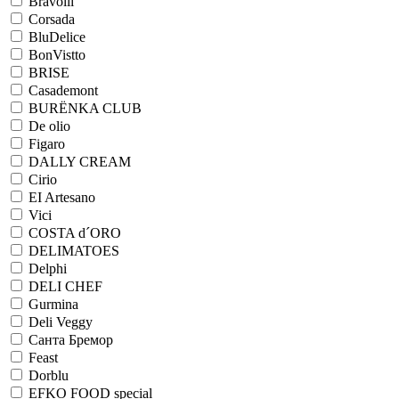
Bravolli
Corsada
BluDelice
BonVistto
BRISE
Casademont
BURЁNKA CLUB
De olio
Figaro
DALLY CREAM
Cirio
EI Artesano
Vici
COSTA d´ORO
DELIMATOES
Delphi
DELI CHEF
Gurmina
Deli Veggy
Санта Бремор
Feast
Dorblu
EFKO FOOD special