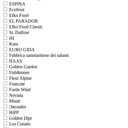
ESPINA
Ecofrost
Efko Food
EL PARADOR
Efko Food Сlassic
St. Dalfour
HI
Kara
EURO GIDA
Fabbrica sammarinese dei salumi
HAAS
Golden Garden
Fish&more
Fleur Alpine
Francote
Forde Wind
Nevada
Monti
Эколайн
HiPP
Golden Dipt
Los Curado