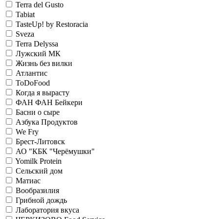
Terra del Gusto
Tabiat
TasteUp! by Restoracia
Sveza
Terra Delyssa
Лужский МК
Жизнь без вилки
Атлантис
ToDoFood
Когда я вырасту
ФАН ФАН Бейкери
Басни о сыре
Азбука Продуктов
We Fry
Брест-Литовск
АО "КБК "Черёмушки"
Yomilk Protein
Сельский дом
Матиас
Вообразилия
Грибной дождь
Лаборатория вкуса