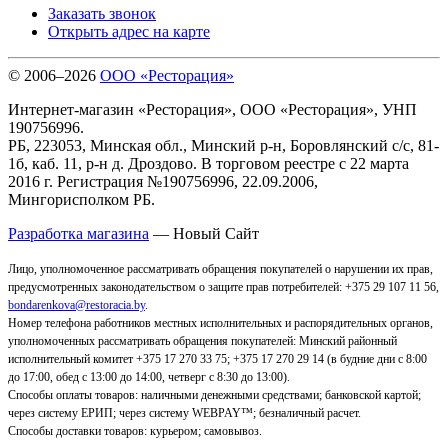
Заказать звонок
Открыть адрес на карте
© 2006–2026
ООО «Ресторация»
Интернет-магазин «Ресторация», ООО «Ресторация», УНП
190756996.
РБ, 223053, Минская обл., Минский р-н, Боровлянский с/с, 81-
1б, каб. 11, р-н д. Дроздово. В торговом реестре с 22 марта
2016 г. Регистрация №190756996, 22.09.2006,
Мингорисполком РБ.
Разработка магазина
— Новый Сайт
Лицо, уполномоченное рассматривать обращения покупателей о нарушении их прав,
предусмотренных законодательством о защите прав потребителей: +375 29 107 11 56,
bondarenkova@restoracia.by
.
Номер телефона работников местных исполнительных и распорядительных органов,
уполномоченных рассматривать обращения покупателей: Минский районный
исполнительный комитет +375 17 270 33 75; +375 17 270 29 14 (в будние дни с 8:00
до 17:00, обед с 13:00 до 14:00, четверг с 8:30 до 13:00).
Способы оплаты товаров: наличными денежными средствами; банковской картой;
через систему ЕРИП; через систему WEBPAY™; безналичный расчет.
Способы доставки товаров: курьером; самовывоз
.