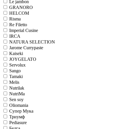
Le jambon
GRANORO
HELCOM
Risma
Re Filetto
Imperial Cusine
IRCA
NATURA SELECTION
Jarome Currypaste
Kaiseki
JOYGELATO
Servolux
Sango
Tamaki
Melis
Nutrilak
NutriMa
Sen soy
Oliomania
Супер Мука
Триумф
Pediasure
Белга