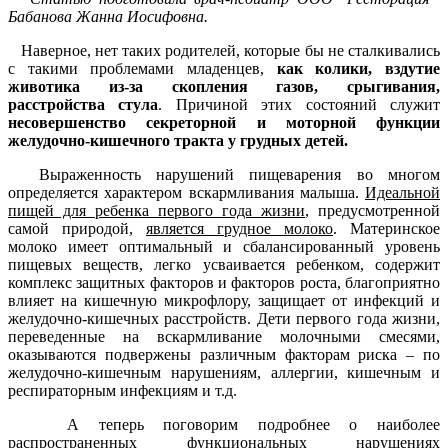
Бабанова Жанна Иосифовна.
Наверное, нет таких родителей, которые бы не сталкивались
с такими проблемами младенцев,
как колики, вздутие
животика из-за скопления газов, срыгивания,
расстройства стула
. Причиной этих состояний служит
несовершенство секреторной и моторной функции
желудочно-кишечного тракта у грудных детей.
Выраженность нарушений пищеварения во многом
определяется характером вскармливания малыша.
Идеальной
пищей для ребенка первого года жизни
, предусмотренной
самой природой,
является грудное молоко
. Материнское
молоко имеет оптимальный и сбалансированный уровень
пищевых веществ, легко усваивается ребенком, содержит
комплекс защитных факторов и факторов роста, благоприятно
влияет на кишечную микрофлору, защищает от инфекций и
желудочно-кишечных расстройств. Дети первого года жизни,
переведенные на вскармливание молочными смесями,
оказываются подвержены различным факторам риска – по
желудочно-кишечным нарушениям, аллергии, кишечным и
респираторным инфекциям и т.д.
А теперь поговорим подробнее о наиболее
распространенных функциональных нарушениях