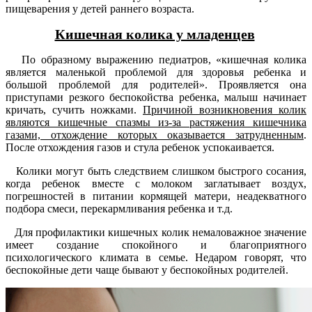
пищеварения у детей раннего возраста.
Кишечная колика у младенцев
П
о образному выражению педиатров, «кишечная колика
является маленькой проблемой для здоровья ребенка и
большой проблемой для родителей». Проявляется она
приступами резкого беспокойства ребенка, малыш начинает
кричать, сучить ножками.
Причиной возникновения колик
являются кишечные спазмы из-за растяжения кишечника
газами, отхождение которых оказывается затрудненным
.
После отхождения газов и стула ребенок успокаивается.
Колики могут быть следствием слишком быстрого сосания,
когда ребенок вместе с молоком заглатывает воздух,
погрешностей в питании кормящей матери, неадекватного
подбора смеси, перекармливания ребенка и т.д.
Для профилактики кишечных колик немаловажное значение
имеет создание спокойного и благоприятного
психологического климата в семье. Недаром говорят, что
беспокойные дети чаще бывают у беспокойных родителей.