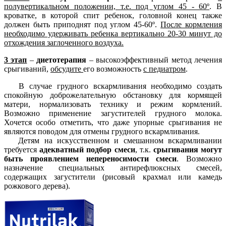
полувертикальном положении, т.е. под углом 45 - 60º
. В
кроватке, в которой спит ребенок, головной конец также
должен быть приподнят под углом 45-60º.
После кормления
необходимо удерживать ребенка вертикально 20-30 минут до
отхождения заглоченного воздуха.
3 этап
–
диетотерапия
– высокоэффективный метод лечения
срыгиваний,
обсудите
его возможность
с педиатром
.
В случае грудного вскармливания необходимо создать
спокойную доброжелательную обстановку для кормящей
матери, нормализовать технику и режим кормлений.
Возможно применение загустителей грудного молока.
Хочется особо отметить, что даже упорные срыгивания не
являются поводом для отмены грудного вскармливания.
Детям на искусственном и смешанном вскармливании
требуется
адекватный подбор смеси
, т.к.
срыгивания могут
быть проявлением непереносимости смеси
. Возможно
назначение специальных антирефлюксных смесей,
содержащих загустители (рисовый крахмал или камедь
рожкового дерева).