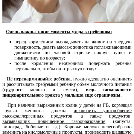
Очень важны такие моменты ухода за ребенком:
перед кормлением выкладывать на живот на твердую
поверхность, делать массаж животика поглаживающими
движениями по часовой стрелке вокруг пупка и
гимнастику по возрасту;
после кормления необходимо подержать ребенка
вертикально, чтобы он отрыгнул воздух.
Не перекармливайте ребенка
, нужно адекватно оценивать
и рассчитывать требуемый ребенку объем молочного питания
(грудного молока и смеси),
в
едь возможности
пищеварительного тракта у малыша еще ограничены
.
При наличии выраженных колик у детей на ГВ, кормящая
грудью женщина должна
исключить употребление
высокоаллергенных продуктов, а также продуктов,
вызывающих повышенное газообразование
(капуста,
виноград, бобовые и т.д.). Коровье молоко целесообразно
заменить на кисломолочные продукты, производить щадящую