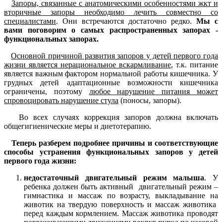
З
апоры, связанные с анатомическими особенностями жкт и
вторичные запоры необходимо лечить совместно со
специалистами
. Они встречаются достаточно редко.
Мы с
вами поговорим о самых распространенных запорах -
функциональных запорах.
Основной причиной развития запоров у детей первого года
жизни является нерациональное вскармливание
, т.к. питание
является важным фактором нормальной работы кишечника. У
грудных детей адаптационные возможности кишечника
ограничены, поэтому
любое нарушение питания может
спровоцировать нарушение стула
(поносы, запоры).
Во всех случаях коррекция запоров должна включать
общегигиенические меры и диетотерапию.
Теперь разберем подробнее причины и соответствующие
способы устранения функциональных запоров у детей
первого года жизни:
недостаточный двигательный режим малыша
. У
ребенка должен быть активный двигательный режим –
гимнастика и массаж по возрасту, выкладывание на
животик на твердую поверхность и массаж животика
перед каждым кормлением. Массаж животика проводят