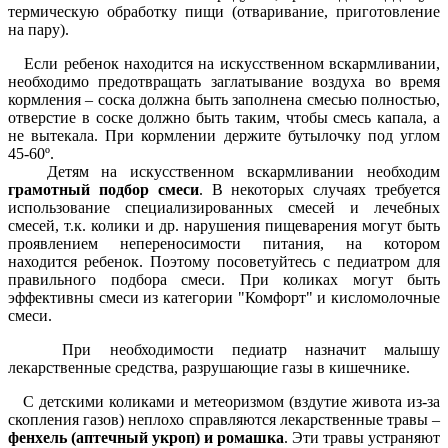
термическую обработку пищи (отваривание, приготовление
на пару).
Е
сли ребенок находится на искусственном вскармливании,
необходимо предотвращать заглатывание воздуха во время
кормления – соска должна быть заполнена смесью полностью,
отверстие в соске должно быть таким, чтобы смесь капала, а
не вытекала. При кормлении держите бутылочку под углом
45-60º.
Детям на искусственном вскармливании необходим
грамотный подбор смеси
. В некоторых случаях требуется
использование специализированных смесей и лечебных
смесей, т.к. колики и др. нарушения пищеварения могут быть
проявлением непереносимости питания, на котором
находится ребенок. Поэтому посоветуйтесь с педиатром для
правильного подбора смеси. При коликах могут быть
эффективны смеси из категории "Комфорт" и кисломолочные
смеси.
При необходимости педиатр назначит малышу
лекарственные средства, разрушающие газы в кишечнике.
С детскими коликами и метеоризмом (вздутие живота из-за
скопления газов) неплохо справляются лекарственные травы –
фенхель (аптечный укроп) и ромашка
. Эти травы устраняют