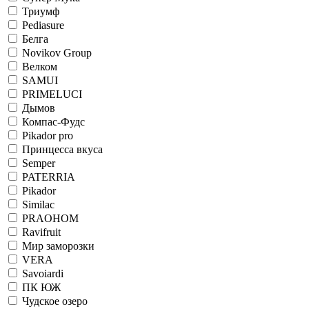
Триумф
Pediasure
Белга
Novikov Group
Велком
SAMUI
PRIMELUCI
Дымов
Компас-Фудс
Pikador pro
Принцесса вкуса
Semper
PATERRIA
Pikador
Similac
PRAOHOM
Ravifruit
Мир заморозки
VERA
Savoiardi
ПК ЮЖ
Чудское озеро