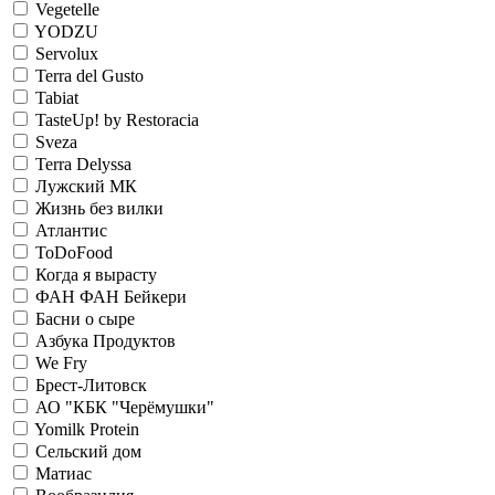
Vegetelle
YODZU
Servolux
Terra del Gusto
Tabiat
TasteUp! by Restoracia
Sveza
Terra Delyssa
Лужский МК
Жизнь без вилки
Атлантис
ToDoFood
Когда я вырасту
ФАН ФАН Бейкери
Басни о сыре
Азбука Продуктов
We Fry
Брест-Литовск
АО "КБК "Черёмушки"
Yomilk Protein
Сельский дом
Матиас