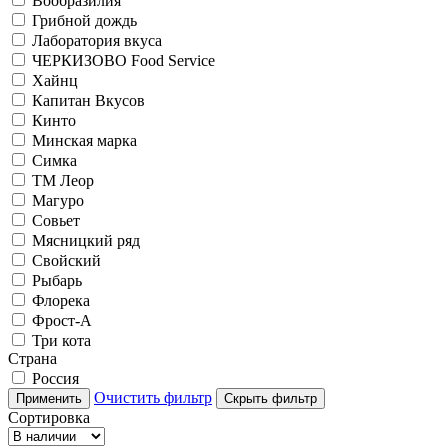
Вообразилия
Грибной дождь
Лаборатория вкуса
ЧЕРКИЗОВО Food Service
Хайнц
Капитан Вкусов
Кинто
Минская марка
Симка
ТМ Леор
Магуро
Совьет
Мясницкий ряд
Свойский
Рыбарь
Флорека
Фрост-А
Три кота
Страна
Россия
Очистить фильтр
Применить
Скрыть фильтр
Сортировка