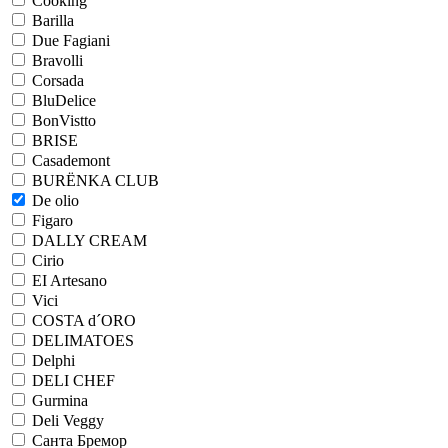
Cooking
Barilla
Due Fagiani
Bravolli
Corsada
BluDelice
BonVistto
BRISE
Casademont
BURЁNKA CLUB
De olio
Figaro
DALLY CREAM
Cirio
EI Artesano
Vici
COSTA d´ORO
DELIMATOES
Delphi
DELI CHEF
Gurmina
Deli Veggy
Санта Бремор