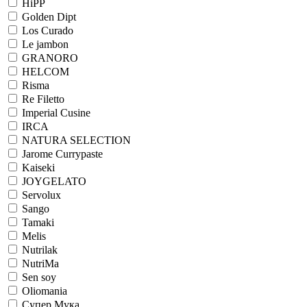
HiPP
Golden Dipt
Los Curado
Le jambon
GRANORO
HELCOM
Risma
Re Filetto
Imperial Cusine
IRCA
NATURA SELECTION
Jarome Currypaste
Kaiseki
JOYGELATO
Servolux
Sango
Tamaki
Melis
Nutrilak
NutriMa
Sen soy
Oliomania
Супер Мука