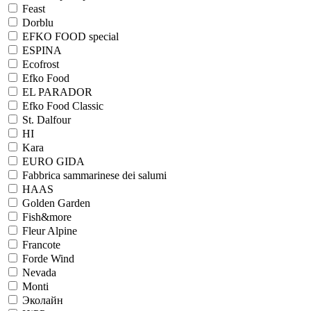
Feast
Dorblu
EFKO FOOD special
ESPINA
Ecofrost
Efko Food
EL PARADOR
Efko Food Сlassic
St. Dalfour
HI
Kara
EURO GIDA
Fabbrica sammarinese dei salumi
HAAS
Golden Garden
Fish&more
Fleur Alpine
Francote
Forde Wind
Nevada
Monti
Эколайн