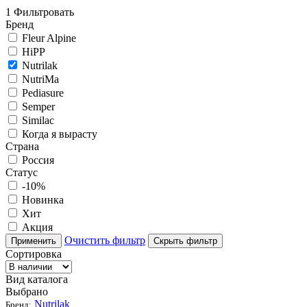
1
Фильтровать
Бренд
Fleur Alpine
HiPP
Nutrilak
NutriMa
Pediasure
Semper
Similac
Когда я вырасту
Страна
Россия
Статус
-10%
Новинка
Хит
Акция
Очистить фильтр
Применить
Скрыть фильтр
Сортировка
Вид каталога
Выбрано
Nutrilak
Бренд: