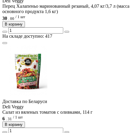
Deli Veggy
Перец Халапеньо маринованный резаный, 4,07 кг/3,7 л (масса
основного продукта 1,6 кг)
/ 1 шт
30
.
00
В корзину
На складе доступно: 417
Доcтавка по Беларуси
Deli Veggy
Салат из вяленых томатов с оливками, 114 г
/ 1 шт
6
.
31
В корзину