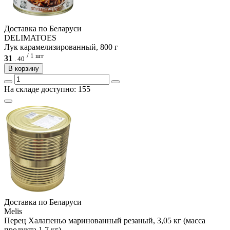
Доcтавка по Беларуси
DELIMATOES
Лук карамелизированный, 800 г
/ 1 шт
31
.
40
В корзину
На складе доступно: 155
Доcтавка по Беларуси
Melis
Перец Халапеньо маринованный резаный, 3,05 кг (масса
продукта 1,7 кг)