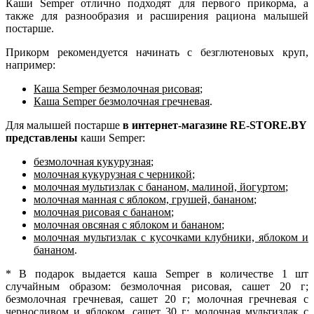
Каши Semper отлично подходят для первого прикорма, а
также для разнообразия и расширения рациона малышей
постарше.
Прикорм рекомендуется начинать с безглютеновых круп,
например:
Каша Semper безмолочная рисовая
;
Каша Semper безмолочная гречневая
.
Для малышей постарше
в интернет-магазине RE-STORE.BY
представлены
каши Semper:
безмолочная кукурузная
;
молочная кукурузная с черникой
;
молочная мультизлак с бананом, малиной, йогуртом
;
молочная манная с яблоком, грушей, бананом
;
молочная рисовая с бананом
;
молочная овсяная с яблоком и бананом
;
молочная мультизлак с кусочками клубники, яблоком и
бананом
.
* В подарок выдается каша Semper в количестве 1 шт
случайным образом: безмолочная рисовая, сашет 20 г;
безмолочная гречневая, сашет 20 г; молочная гречневая с
черносливом и яблоком, сашет 30 г; молочная мультизлак с