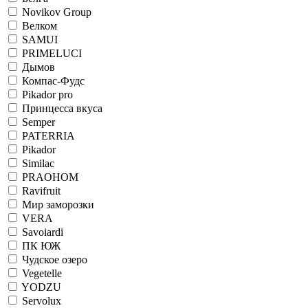
Novikov Group
Велком
SAMUI
PRIMELUCI
Дымов
Компас-Фудс
Pikador pro
Принцесса вкуса
Semper
PATERRIA
Pikador
Similac
PRAOHOM
Ravifruit
Мир заморозки
VERA
Savoiardi
ПК ЮЖ
Чудское озеро
Vegetelle
YODZU
Servolux