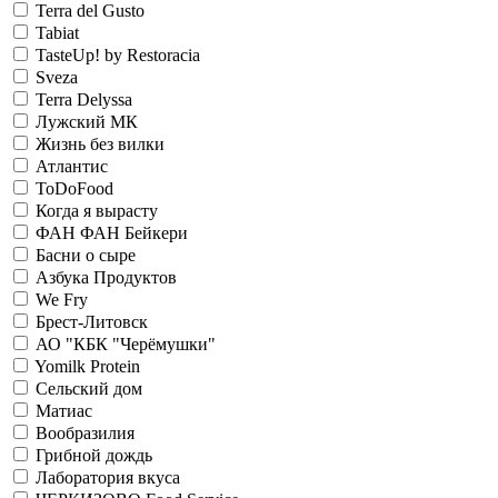
Terra del Gusto
Tabiat
TasteUp! by Restoracia
Sveza
Terra Delyssa
Лужский МК
Жизнь без вилки
Атлантис
ToDoFood
Когда я вырасту
ФАН ФАН Бейкери
Басни о сыре
Азбука Продуктов
We Fry
Брест-Литовск
АО "КБК "Черёмушки"
Yomilk Protein
Сельский дом
Матиас
Вообразилия
Грибной дождь
Лаборатория вкуса