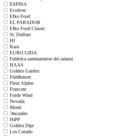
ESPINA
Ecofrost
Efko Food
EL PARADOR
Efko Food Сlassic
St. Dalfour
HI
Kara
EURO GIDA
Fabbrica sammarinese dei salumi
HAAS
Golden Garden
Fish&more
Fleur Alpine
Francote
Forde Wind
Nevada
Monti
Эколайн
HiPP
Golden Dipt
Los Curado