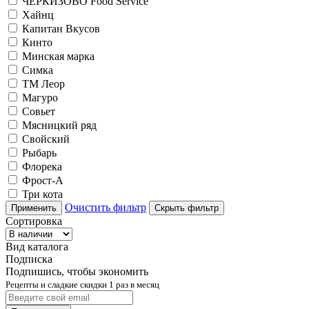
ЧЕРКИЗОВО Food Service
Хайнц
Капитан Вкусов
Кинто
Минская марка
Симка
ТМ Леор
Магуро
Совьет
Мясницкий ряд
Свойский
Рыбарь
Флорека
Фрост-А
Три кота
Очистить фильтр
Применить
Скрыть фильтр
Сортировка
Вид каталога
Подписка
Подпишись, чтобы экономить
Рецепты и сладкие скидки 1 раз в месяц