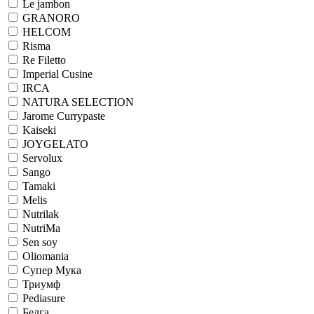
Le jambon
GRANORO
HELCOM
Risma
Re Filetto
Imperial Cusine
IRCA
NATURA SELECTION
Jarome Currypaste
Kaiseki
JOYGELATO
Servolux
Sango
Tamaki
Melis
Nutrilak
NutriMa
Sen soy
Oliomania
Супер Мука
Триумф
Pediasure
Белга