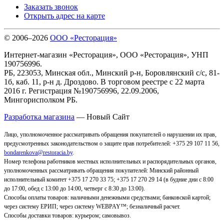
Заказать звонок
Открыть адрес на карте
© 2006–2026
ООО «Ресторация»
Интернет-магазин «Ресторация», ООО «Ресторация», УНП
190756996.
РБ, 223053, Минская обл., Минский р-н, Боровлянский с/с, 81-
1б, каб. 11, р-н д. Дроздово. В торговом реестре с 22 марта
2016 г. Регистрация №190756996, 22.09.2006,
Мингорисполком РБ.
Разработка магазина
— Новый Сайт
Лицо, уполномоченное рассматривать обращения покупателей о нарушении их прав,
предусмотренных законодательством о защите прав потребителей: +375 29 107 11 56,
bondarenkova@restoracia.by
.
Номер телефона работников местных исполнительных и распорядительных органов,
уполномоченных рассматривать обращения покупателей: Минский районный
исполнительный комитет +375 17 270 33 75; +375 17 270 29 14 (в будние дни с 8:00
до 17:00, обед с 13:00 до 14:00, четверг с 8:30 до 13:00).
Способы оплаты товаров: наличными денежными средствами; банковской картой;
через систему ЕРИП; через систему WEBPAY™; безналичный расчет.
Способы доставки товаров: курьером; самовывоз
.