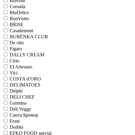
Bravolli
Corsada
BluDelice
BonVistto
BRISE
Casademont
BURЁNKA CLUB
De olio
Figaro
DALLY CREAM
Cirio
EI Artesano
Vici
COSTA d´ORO
DELIMATOES
Delphi
DELI CHEF
Gurmina
Deli Veggy
Санта Бремор
Feast
Dorblu
EFKO FOOD special